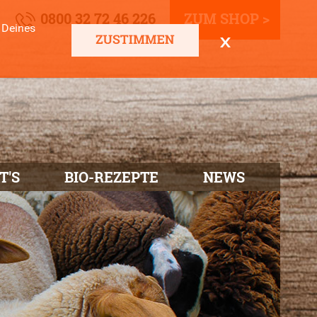
0800 32 72 46 226
ZUM SHOP >
 Deines
T'S
BIO-REZEPTE
NEWS