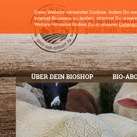
Diese Website verwendet Cookies. Indem Du weit
Internet Browsers zu ändern, stimmst Du unser
Weitere Hinweise findest Du in unseren
Datensch
ÜBER DEIN BIOSHOP
BIO-AB