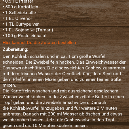
• 0,5 TL Pfeffer
• 500 g Kartoffeln
• 1 Sellerieknolle
• 1 EL Olivenöl
• 1 TL Currypulver
• 1 EL Sojasoße (Tamari)
• 100 g Posteleinsalat
Hier kannst Du die Zutaten bestellen
Zubereitung:
Den Kohlrabi schälen und in ca. 1 cm große Würfel
schneiden. Die Zwiebel fein hacken. Das Einweichwasser der
Cashews abschütten. Die eingeweichten Cashew zusammen
mit dem frischen Wasser, der Gemüsebrühe, dem Senf und
dem Pfeffer in einen Mixer geben und zu einer feinen Soße
mixen.
Die Kartoffeln waschen und mit ausreichend gesalzenem
Wasser weichkochen. In der Zwischenzeit die Butter in einen
Topf geben und die Zwiebeln anschwitzen. Danach
die Kohlrabiwürfel hinzugeben und für weitere 2 Minuten
anbraten. Danach mit 200 ml Wasser ablöschen und etwas
weichkochen lassen. Jetzt die Cashewsoße in den Topf
geben und ca. 10 Minuten köcheln lassen.