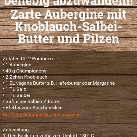
beliebig abzuwandeln!
Zarte Aubergine mit
Knoblauch-Salbei-
Butter und Pilzen
Zutaten für 2 Portionen:
• 1 Aubergine
• 40 g Champignons
• 2 Zehen Knoblauch
• 1 EL vegane Butter z.B. Haferbutter oder Margarine
• 1 TL Salz
• 1 TL Salbei
• Saft einer halben Zitrone
• Pfeffer zum Abschmecken
Die Zutaten kannst Du hier bestellen
Zubereitung
1. Den Backofen vorheizen. Umluft, 180° C