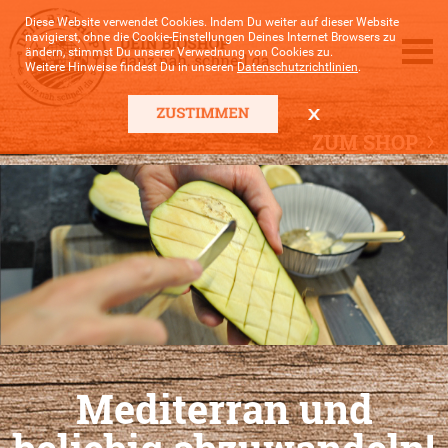
Diese Website verwendet Cookies. Indem Du weiter auf dieser Website
navigierst, ohne die Cookie-Einstellungen Deines Internet Browsers zu
ändern, stimmst Du unserer Verwednung von Cookies zu.
Weitere Hinweise findest Du in unseren
Datenschutzrichtlinien
.
ZUM SHOP
Mediterran und