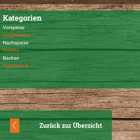
Kategorien
Vorspeise
Hauptspeise
Nachspeise
Snacks
Backen
Vegetarisch
Zurück zur Übersicht