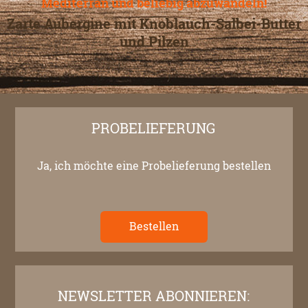
Mediterran und beliebig abzuwandeln!
Zarte Aubergine mit Knoblauch-Salbei-Butter
und Pilzen
PROBELIEFERUNG
Ja, ich möchte eine Probelieferung bestellen
Bestellen
NEWSLETTER ABONNIEREN: