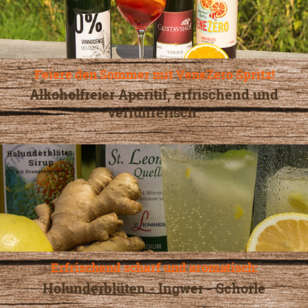
Feiere den Sommer mit VeneZero Spritz!
Alkoholfreier Aperitif, erfrischend und
verführerisch.
Erfrischend scharf und aromatisch:
Holunderblüten - Ingwer - Schorle