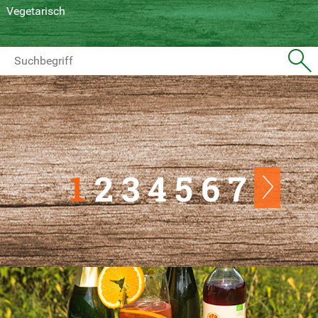
Vegetarisch
1
2
3
4
5
6
7