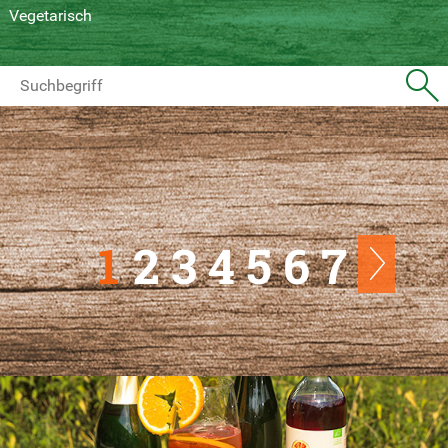
Vegetarisch
1
2
3
4
5
6
7