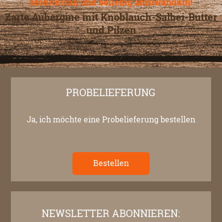
Mediterran und beliebig abzuwandeln!
Zarte Aubergine mit Knoblauch-Salbei-Butter
und Pilzen
PROBELIEFERUNG
Ja, ich möchte eine Probelieferung bestellen
Bestellen
NEWSLETTER ABONNIEREN: