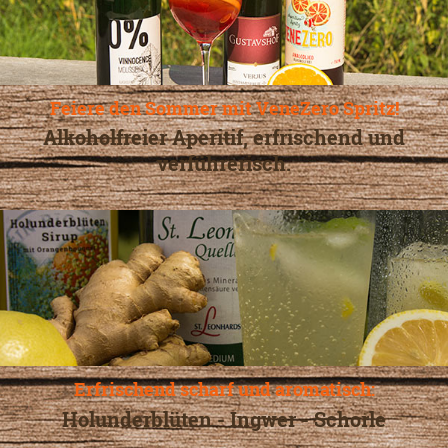
Feiere den Sommer mit VeneZero Spritz!
Alkoholfreier Aperitif, erfrischend und
verführerisch.
Erfrischend scharf und aromatisch:
Holunderblüten - Ingwer - Schorle