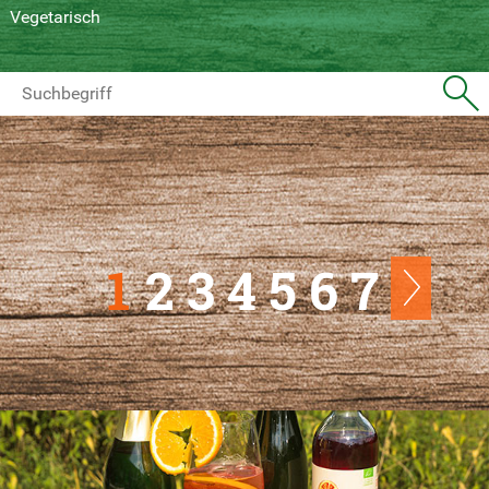
Vegetarisch
1
2
3
4
5
6
7