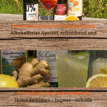
Feiere den Sommer mit VeneZero Spritz!
Alkoholfreier Aperitif, erfrischend und
verführerisch.
Erfrischend scharf und aromatisch:
Holunderblüten - Ingwer - Schorle