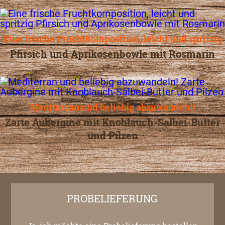
Eine frische Fruchtkomposition, leicht und spritzig
Pfirsich und Aprikosenbowle mit Rosmarin
Mediterran und beliebig abzuwandeln!
Zarte Aubergine mit Knoblauch-Salbei-Butter
und Pilzen
PROBELIEFERUNG