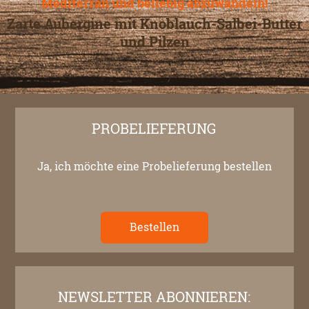
Mediterran und beliebig abzuwandeln!
Zarte Aubergine mit Knoblauch-Salbei-Butter
und Pilzen
PROBELIEFERUNG
Ja, ich möchte eine Probelieferung bestellen
Bestellen
NEWSLETTER ABONNIEREN: