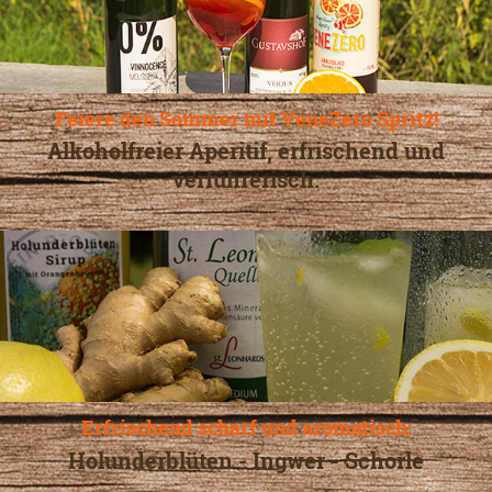
Feiere den Sommer mit VeneZero Spritz!
Alkoholfreier Aperitif, erfrischend und
verführerisch.
Erfrischend scharf und aromatisch:
Holunderblüten - Ingwer - Schorle