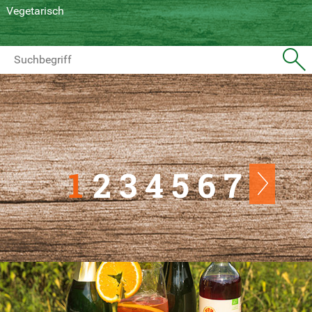
Vegetarisch
1
2
3
4
5
6
7